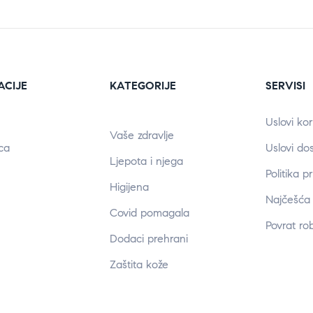
ACIJE
KATEGORIJE
SERVISI
Uslovi kor
Vaše zdravlje
ca
Uslovi do
Ljepota i njega
Politika p
Higijena
Najčešća 
Covid pomagala
Povrat ro
Dodaci prehrani
Zaštita kože