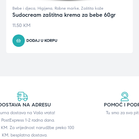
Bebe i djeca
,
Higijena
,
Robne marke
,
Zaštita kože
Sudocream zaštitna krema za bebe 60gr
11.50
KM
DODAJ U KORPU
DOSTAVA NA ADRESU
POMOĆ I POD
gurna dostava na Vaša vrata!
Tu smo za sva pit
 PostExpress 1-2 radna dana.
0 KM. Za vrijednost narudžbe preko 100
KM, besplatna dostava.