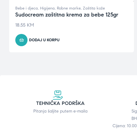
Bebe i djeca
,
Higijena
,
Robne marke
,
Zaštita kože
Sudocream zaštitna krema za bebe 125gr
18.55
KM
DODAJ U KORPU
TEHNIČKA PODRŠKA
Pitanja šaljite putem e-maila
Si
BH
Cijena: 10.0