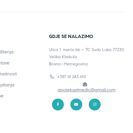
GDJE SE NALAZIMO
Ulica 1. marta bb – TC Sudo Luka 77230
ištenja
Velika Kladuša
stave
Bosna i Hercegovina
rivatnosti
+387 61 243 610
pitanja
apotekaslmedic@gmail.com
be