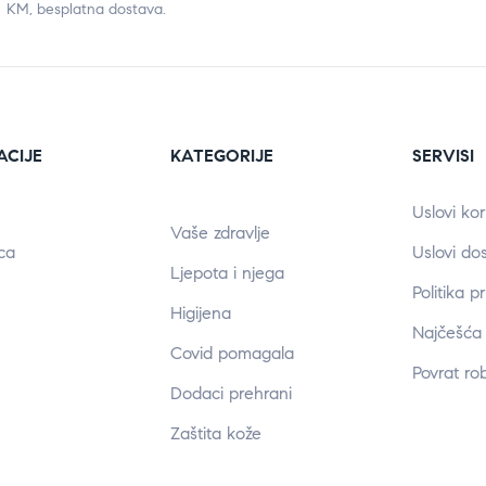
KM, besplatna dostava.
ACIJE
KATEGORIJE
SERVISI
Uslovi kor
Vaše zdravlje
ca
Uslovi do
Ljepota i njega
Politika p
Higijena
Najčešća 
Covid pomagala
Povrat ro
Dodaci prehrani
Zaštita kože