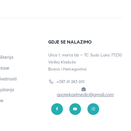
GDJE SE NALAZIMO
Ulica 1. marta bb – TC Sudo Luka 77230
ištenja
Velika Kladuša
stave
Bosna i Hercegovina
rivatnosti
+387 61 243 610
pitanja
apotekaslmedic@gmail.com
be