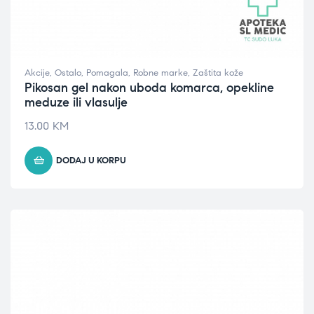
Akcije
,
Ostalo
,
Pomagala
,
Robne marke
,
Zaštita kože
Pikosan gel nakon uboda komarca, opekline
meduze ili vlasulje
13.00
KM
DODAJ U KORPU