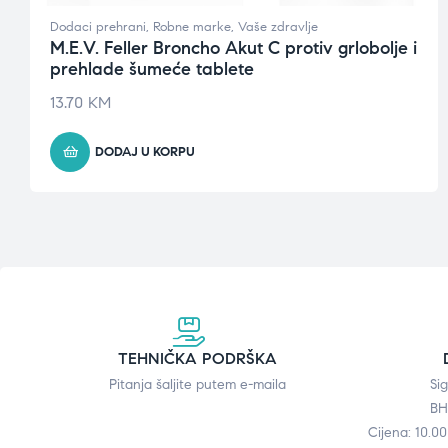
Dodaci prehrani
,
Robne marke
,
Vaše zdravlje
M.E.V. Feller Broncho Akut C protiv grlobolje i
prehlade šumeće tablete
13.70
KM
DODAJ U KORPU
TEHNIČKA PODRŠKA
Pitanja šaljite putem e-maila
Si
BH
Cijena: 10.0