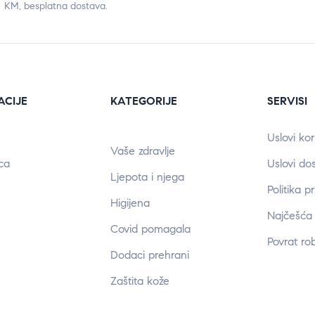
KM, besplatna dostava.
ACIJE
KATEGORIJE
SERVISI
Uslovi kor
Vaše zdravlje
ca
Uslovi do
Ljepota i njega
Politika p
Higijena
Najčešća 
Covid pomagala
Povrat ro
Dodaci prehrani
Zaštita kože