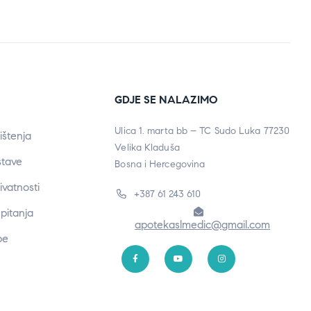
GDJE SE NALAZIMO
Ulica 1. marta bb – TC Sudo Luka 77230
ištenja
Velika Kladuša
stave
Bosna i Hercegovina
rivatnosti
+387 61 243 610
pitanja
apotekaslmedic@gmail.com
be