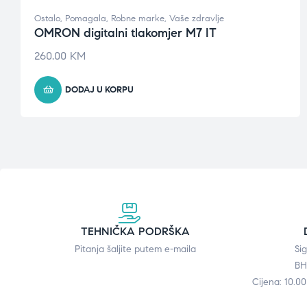
Ostalo
,
Pomagala
,
Robne marke
,
Vaše zdravlje
OMRON digitalni tlakomjer M7 IT
260.00
KM
DODAJ U KORPU
TEHNIČKA PODRŠKA
Pitanja šaljite putem e-maila
Si
BH
Cijena: 10.0