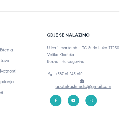
GDJE SE NALAZIMO
Ulica 1. marta bb – TC Sudo Luka 77230
ištenja
Velika Kladuša
stave
Bosna i Hercegovina
rivatnosti
+387 61 243 610
pitanja
apotekaslmedic@gmail.com
be