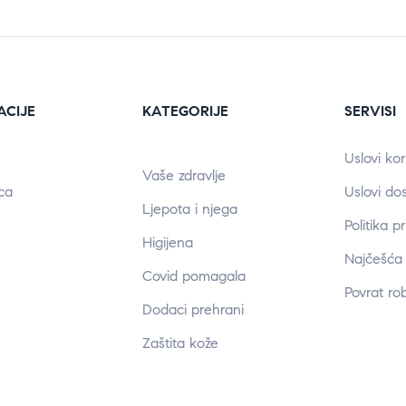
ACIJE
KATEGORIJE
SERVISI
Uslovi kor
Vaše zdravlje
ca
Uslovi do
Ljepota i njega
Politika p
Higijena
Najčešća 
Covid pomagala
Povrat ro
Dodaci prehrani
Zaštita kože