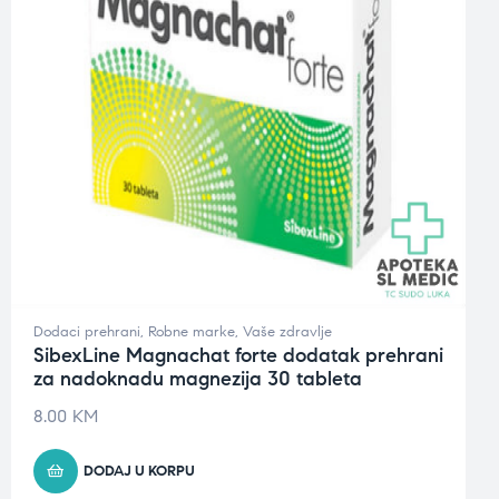
Dodaci prehrani
,
Robne marke
,
Vaše zdravlje
SibexLine Magnachat forte dodatak prehrani
za nadoknadu magnezija 30 tableta
8.00
KM
DODAJ U KORPU