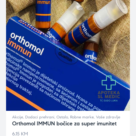
Akcije
,
Dodaci prehrani
,
Ostalo
,
Robne marke
,
Vaše zdravlje
Orthomol IMMUN bočice za super imunitet
6.15
KM