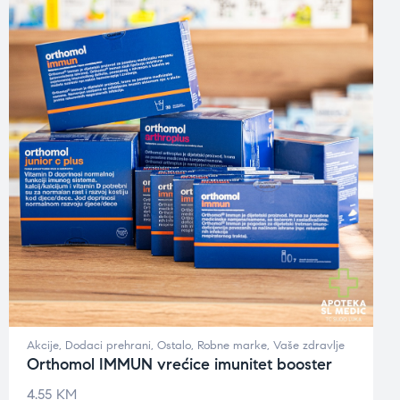
Akcije
,
Dodaci prehrani
,
Ostalo
,
Robne marke
,
Vaše zdravlje
Orthomol IMMUN vrećice imunitet booster
4.55
KM