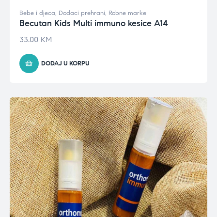
Bebe i djeca
,
Dodaci prehrani
,
Robne marke
Becutan Kids Multi immuno kesice A14
33.00
KM
DODAJ U KORPU