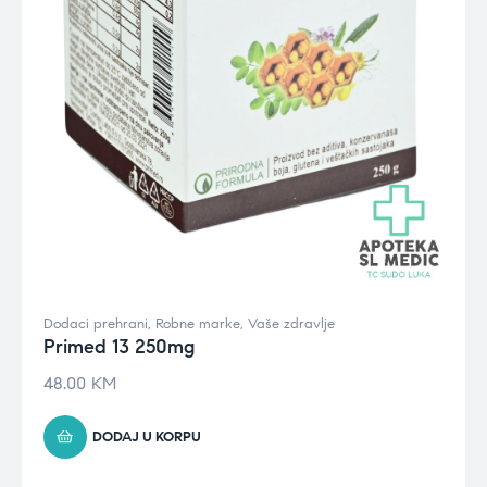
Dodaci prehrani
,
Robne marke
,
Vaše zdravlje
Primed 13 250mg
48.00
KM
DODAJ U KORPU