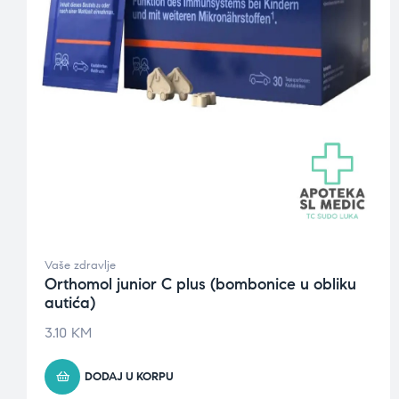
Vaše zdravlje
Orthomol junior C plus (bombonice u obliku
autića)
3.10
KM
DODAJ U KORPU