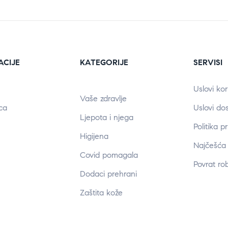
ACIJE
KATEGORIJE
SERVISI
Uslovi kor
Vaše zdravlje
ca
Uslovi do
Ljepota i njega
Politika p
Higijena
Najčešća 
Covid pomagala
Povrat ro
Dodaci prehrani
Zaštita kože