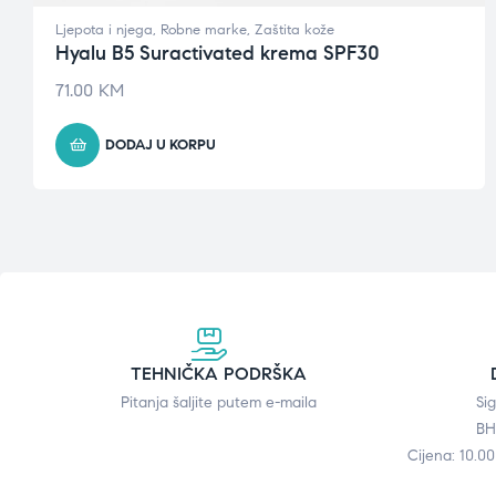
Ljepota i njega
,
Robne marke
,
Zaštita kože
Hyalu B5 Suractivated krema SPF30
71.00
KM
DODAJ U KORPU
TEHNIČKA PODRŠKA
Pitanja šaljite putem e-maila
Si
BH
Cijena: 10.0