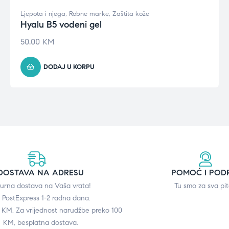
Ljepota i njega
,
Robne marke
,
Zaštita kože
Hyalu B5 vodeni gel
50.00
KM
DODAJ U KORPU
DOSTAVA NA ADRESU
POMOĆ I POD
gurna dostava na Vaša vrata!
Tu smo za sva pit
 PostExpress 1-2 radna dana.
0 KM. Za vrijednost narudžbe preko 100
KM, besplatna dostava.