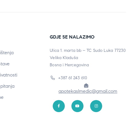
GDJE SE NALAZIMO
Ulica 1. marta bb – TC Sudo Luka 77230
ištenja
Velika Kladuša
stave
Bosna i Hercegovina
rivatnosti
+387 61 243 610
pitanja
apotekaslmedic@gmail.com
be