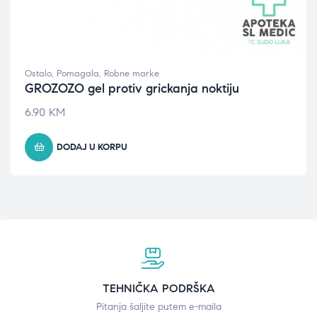
Ostalo
,
Pomagala
,
Robne marke
GROZOZO gel protiv grickanja noktiju
6.90
KM
DODAJ U KORPU
TEHNIČKA PODRŠKA
Pitanja šaljite putem e-maila