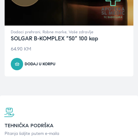
Dodaci prehrani
,
Robne marke
,
Vaše zdravlje
SOLGAR B-KOMPLEX “50” 100 kap
64.90
KM
DODAJ U KORPU
TEHNIČKA PODRŠKA
Pitanja šaljite putem e-maila