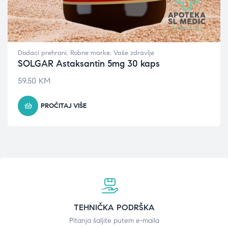
Dodaci prehrani
,
Robne marke
,
Vaše zdravlje
SOLGAR Astaksantin 5mg 30 kaps
59.50
KM
PROČITAJ VIŠE
TEHNIČKA PODRŠKA
Pitanja šaljite putem e-maila