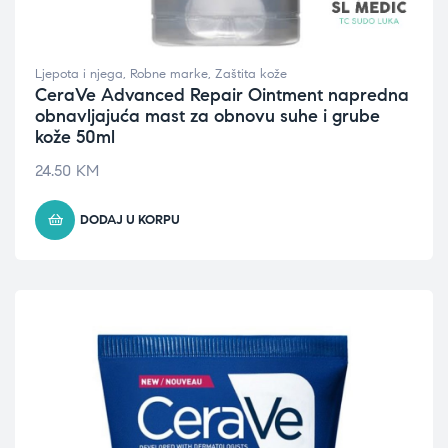
Ljepota i njega
,
Robne marke
,
Zaštita kože
CeraVe Advanced Repair Ointment napredna
obnavljajuća mast za obnovu suhe i grube
kože 50ml
24.50
KM
DODAJ U KORPU