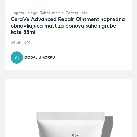
Ljepota i njega
,
Robne marke
,
Zaštita kože
CeraVe Advanced Repair Ointment napredna
obnavljajuća mast za obnovu suhe i grube
kože 88ml
24.50
KM
DODAJ U KORPU