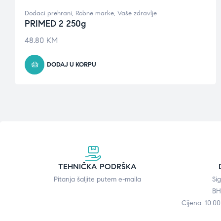
Dodaci prehrani
,
Robne marke
,
Vaše zdravlje
PRIMED 2 250g
48.80
KM
DODAJ U KORPU
TEHNIČKA PODRŠKA
Pitanja šaljite putem e-maila
Si
BH
Cijena: 10.0