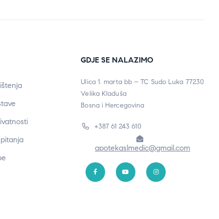
GDJE SE NALAZIMO
Ulica 1. marta bb – TC Sudo Luka 77230
ištenja
Velika Kladuša
stave
Bosna i Hercegovina
rivatnosti
+387 61 243 610
pitanja
apotekaslmedic@gmail.com
be