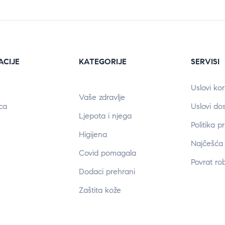
ACIJE
KATEGORIJE
SERVISI
Uslovi kor
Vaše zdravlje
ca
Uslovi do
Ljepota i njega
Politika p
Higijena
Najčešća 
Covid pomagala
Povrat ro
Dodaci prehrani
Zaštita kože