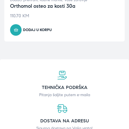
Dodaci prehrani
,
Robne marke
,
Vaše zdravlje
Orthomol osteo za kosti 30a
110.70
KM
DODAJ U KORPU
TEHNIČKA PODRŠKA
Pitanja šaljite putem e-maila
DOSTAVA NA ADRESU
Sigurna dostava na Vaša vrata!