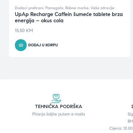
Dodaci prehrani
,
Pomagala
,
Robne marke
,
Vaše zdravlje
UpAp Recharge Caffein šumeće tablete brza
energija – okus cola
15.50
KM
DODAJ U KORPU
TEHNIČKA PODRŠKA
Pitanja šaljite putem e-maila
Si
BH
Cijena: 10.0