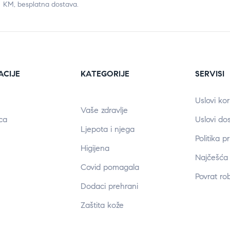
KM, besplatna dostava.
ACIJE
KATEGORIJE
SERVISI
Uslovi kor
Vaše zdravlje
ca
Uslovi do
Ljepota i njega
Politika p
Higijena
Najčešća 
Covid pomagala
Povrat ro
Dodaci prehrani
Zaštita kože