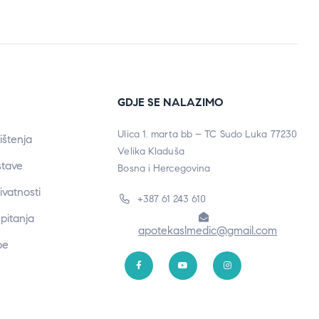
GDJE SE NALAZIMO
Ulica 1. marta bb – TC Sudo Luka 77230
ištenja
Velika Kladuša
stave
Bosna i Hercegovina
rivatnosti
+387 61 243 610
pitanja
apotekaslmedic@gmail.com
be