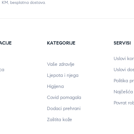
KM, besplatna dostava.
ACIJE
KATEGORIJE
SERVISI
Uslovi kor
Vaše zdravlje
ca
Uslovi do
Ljepota i njega
Politika p
Higijena
Najčešća 
Covid pomagala
Povrat ro
Dodaci prehrani
Zaštita kože