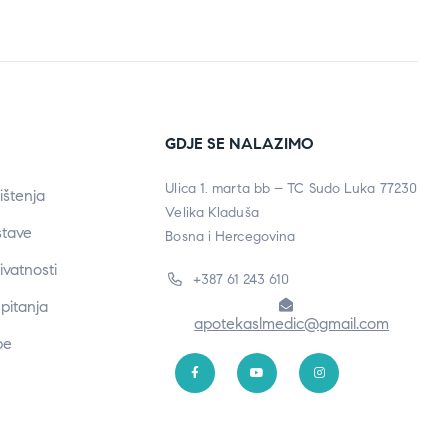
GDJE SE NALAZIMO
Ulica 1. marta bb – TC Sudo Luka 77230
ištenja
Velika Kladuša
stave
Bosna i Hercegovina
rivatnosti
+387 61 243 610
pitanja
apotekaslmedic@gmail.com
be