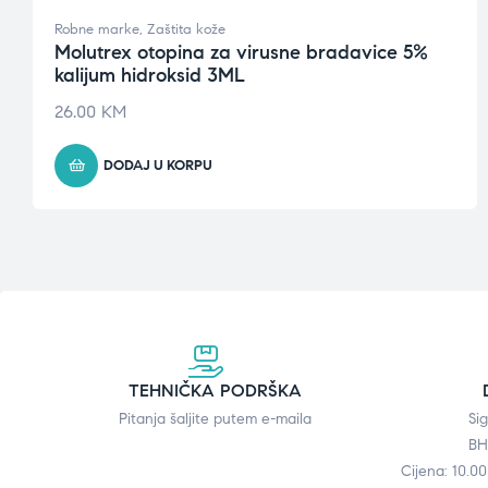
Robne marke
,
Zaštita kože
Molutrex otopina za virusne bradavice 5%
kalijum hidroksid 3ML
26.00
KM
DODAJ U KORPU
TEHNIČKA PODRŠKA
Pitanja šaljite putem e-maila
Si
BH
Cijena: 10.0