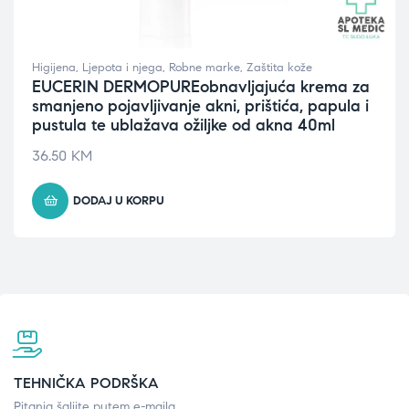
Higijena
,
Ljepota i njega
,
Robne marke
,
Zaštita kože
EUCERIN DERMOPUREobnavljajuća krema za
smanjeno pojavljivanje akni, prištića, papula i
pustula te ublažava ožiljke od akna 40ml
36.50
KM
DODAJ U KORPU
TEHNIČKA PODRŠKA
Pitanja šaljite putem e-maila