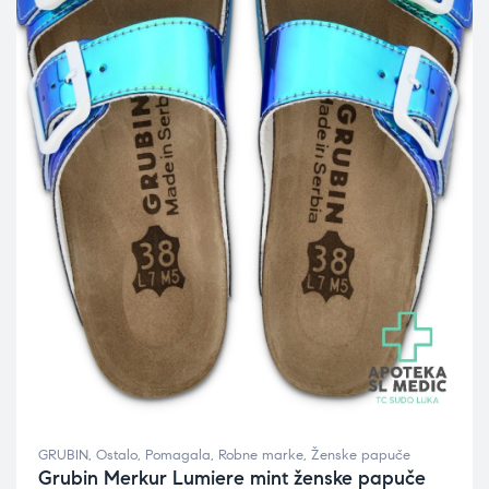
GRUBIN
,
Ostalo
,
Pomagala
,
Robne marke
,
Ženske papuče
Grubin Merkur Lumiere mint ženske papuče