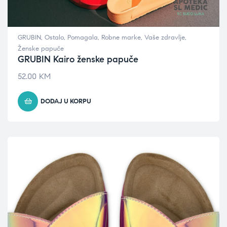
GRUBIN
,
Ostalo
,
Pomagala
,
Robne marke
,
Vaše zdravlje
,
Ženske papuče
GRUBIN Kairo ženske papuče
52.00
KM
DODAJ U KORPU