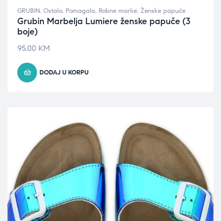
GRUBIN
,
Ostalo
,
Pomagala
,
Robne marke
,
Ženske papuče
Grubin Marbelja Lumiere ženske papuče (3
boje)
95.00
KM
DODAJ U KORPU