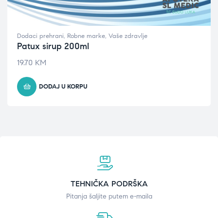
Dodaci prehrani
,
Robne marke
,
Vaše zdravlje
Patux sirup 200ml
19.70
KM
DODAJ U KORPU
TEHNIČKA PODRŠKA
Pitanja šaljite putem e-maila