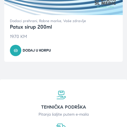
Dodaci prehrani
,
Robne marke
,
Vaše zdravlje
Patux sirup 200ml
19.70
KM
DODAJ U KORPU
TEHNIČKA PODRŠKA
Pitanja šaljite putem e-maila