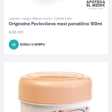
Ljepota i njega
,
Robne marke
,
Zaštita kože
Originalna Pavlovićeva mast porodična 100ml
8.00
KM
DODAJ U KORPU