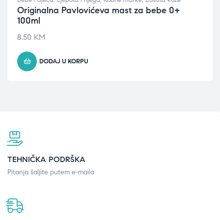
Bebe i djeca
,
Ljepota i njega
,
Robne marke
,
Zaštita kože
Originalna Pavlovićeva mast za bebe 0+
100ml
8.50
KM
DODAJ U KORPU
TEHNIČKA PODRŠKA
Pitanja šaljite putem e-maila