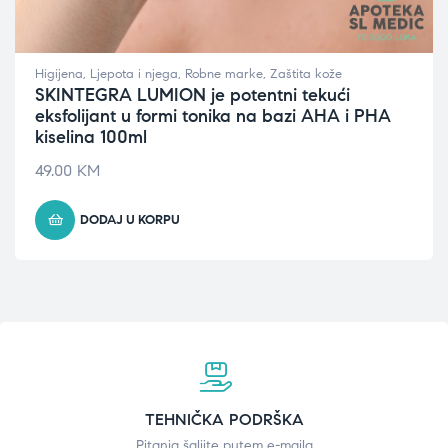
Higijena
,
Ljepota i njega
,
Robne marke
,
Zaštita kože
SKINTEGRA LUMION je potentni tekući
eksfolijant u formi tonika na bazi AHA i PHA
kiselina 100ml
49.00
KM
DODAJ U KORPU
TEHNIČKA PODRŠKA
Pitanja šaljite putem e-maila