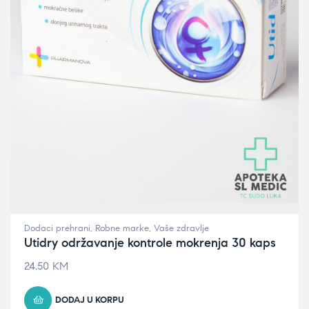
Dodaci prehrani
,
Robne marke
,
Vaše zdravlje
Utidry održavanje kontrole mokrenja 30 kaps
24.50
KM
DODAJ U KORPU