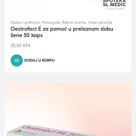
Dodaci prehrani
,
Pomagala
,
Robne marke
,
Vaše zdravlje
Oestrofact E za pomoć u prelaznom dobu
žene 50 kaps
25.50
KM
DODAJ U KORPU