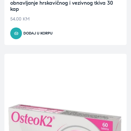
obnavljanje hrskavičnog i vezivnog tkiva 30
kap
54.00
KM
DODAJ U KORPU