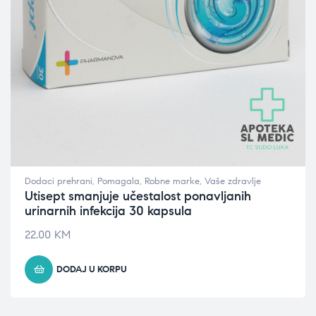
Dodaci prehrani
,
Pomagala
,
Robne marke
,
Vaše zdravlje
Utisept smanjuje učestalost ponavljanih
urinarnih infekcija 30 kapsula
22.00
KM
DODAJ U KORPU