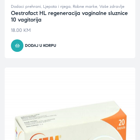
Dodaci prehrani
,
Ljepota i njega
,
Robne marke
,
Vaše zdravlje
Oestrofact HL regeneracija vaginalne sluznice
10 vagitorija
18.00
KM
DODAJ U KORPU