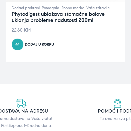
Dodaci prehrani
,
Pomagala
,
Robne marke
,
Vaše zdravlje
Phytodigest ublažava stomačne bolove
uklanja probleme nadutosti 200ml
22.60
KM
DODAJ U KORPU
DOSTAVA NA ADRESU
POMOĆ I POD
gurna dostava na Vaša vrata!
Tu smo za sva pit
 PostExpress 1-2 radna dana.