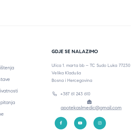
GDJE SE NALAZIMO
Ulica 1. marta bb – TC Sudo Luka 77230
ištenja
Velika Kladuša
stave
Bosna i Hercegovina
rivatnosti
+387 61 243 610
pitanja
apotekaslmedic@gmail.com
be