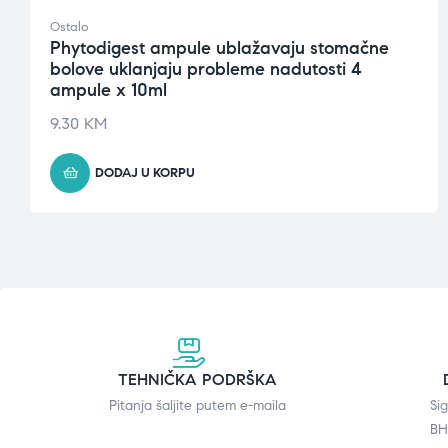
Ostalo
Phytodigest ampule ublažavaju stomačne
bolove uklanjaju probleme nadutosti 4
ampule x 10ml
9.30
KM
DODAJ U KORPU
TEHNIČKA PODRŠKA
Pitanja šaljite putem e-maila
Si
BH