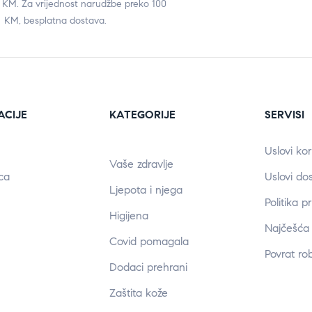
0 KM. Za vrijednost narudžbe preko 100
KM, besplatna dostava.
ACIJE
KATEGORIJE
SERVISI
Uslovi kor
Vaše zdravlje
ca
Uslovi do
Ljepota i njega
Politika p
Higijena
Najčešća 
Covid pomagala
Povrat ro
Dodaci prehrani
Zaštita kože