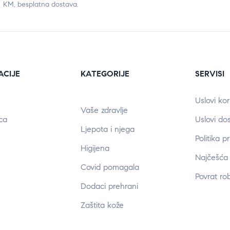
KM, besplatna dostava.
ACIJE
KATEGORIJE
SERVISI
Uslovi kor
Vaše zdravlje
ca
Uslovi do
Ljepota i njega
Politika p
Higijena
Najčešća 
Covid pomagala
Povrat ro
Dodaci prehrani
Zaštita kože