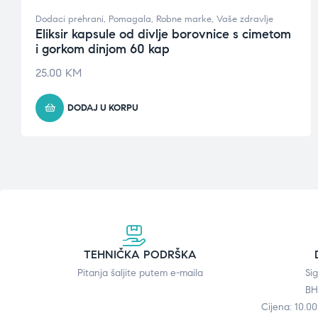
Dodaci prehrani
,
Pomagala
,
Robne marke
,
Vaše zdravlje
Eliksir kapsule od divlje borovnice s cimetom
i gorkom dinjom 60 kap
25.00
KM
DODAJ U KORPU
TEHNIČKA PODRŠKA
Pitanja šaljite putem e-maila
Si
BH
Cijena: 10.0