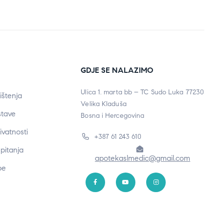
GDJE SE NALAZIMO
Ulica 1. marta bb – TC Sudo Luka 77230
ištenja
Velika Kladuša
stave
Bosna i Hercegovina
rivatnosti
+387 61 243 610
pitanja
apotekaslmedic@gmail.com
be