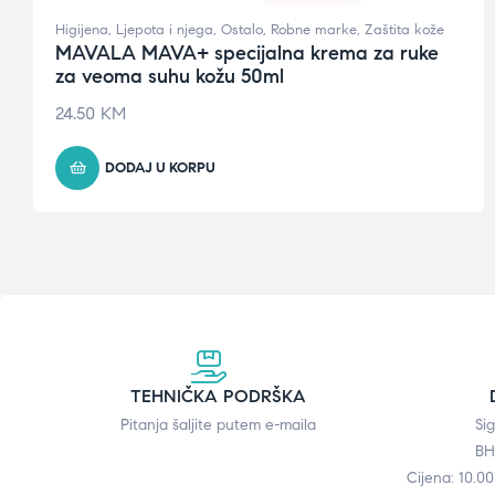
Higijena
,
Ljepota i njega
,
Ostalo
,
Robne marke
,
Zaštita kože
MAVALA MAVA+ specijalna krema za ruke
za veoma suhu kožu 50ml
24.50
KM
DODAJ U KORPU
TEHNIČKA PODRŠKA
Pitanja šaljite putem e-maila
Si
BH
Cijena: 10.0