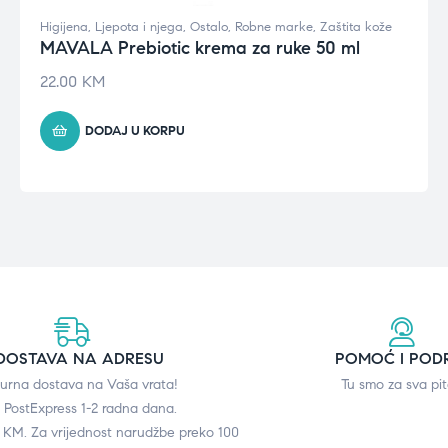
Higijena
,
Ljepota i njega
,
Ostalo
,
Robne marke
,
Zaštita kože
MAVALA Prebiotic krema za ruke 50 ml
22.00
KM
DODAJ U KORPU
DOSTAVA NA ADRESU
POMOĆ I POD
gurna dostava na Vaša vrata!
Tu smo za sva pit
 PostExpress 1-2 radna dana.
0 KM. Za vrijednost narudžbe preko 100