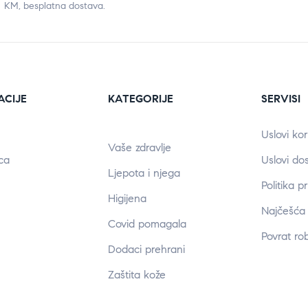
KM, besplatna dostava.
ACIJE
KATEGORIJE
SERVISI
Uslovi kor
Vaše zdravlje
ca
Uslovi do
Ljepota i njega
Politika p
Higijena
Najčešća 
Covid pomagala
Povrat ro
Dodaci prehrani
Zaštita kože