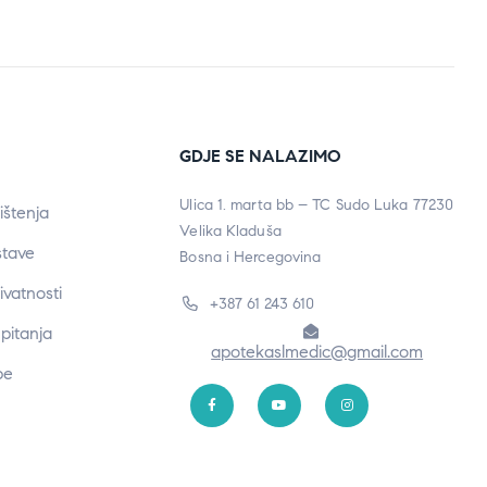
GDJE SE NALAZIMO
Ulica 1. marta bb – TC Sudo Luka 77230
ištenja
Velika Kladuša
stave
Bosna i Hercegovina
rivatnosti
+387 61 243 610
pitanja
apotekaslmedic@gmail.com
be