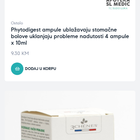
Ostalo
Phytodigest ampule ublažavaju stomačne
bolove uklanjaju probleme nadutosti 4 ampule
x 10ml
9.30
KM
DODAJ U KORPU