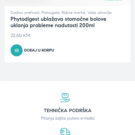
Dodaci prehrani
,
Pomagala
,
Robne marke
,
Vaše zdravlje
Phytodigest ublažava stomačne bolove
uklanja probleme nadutosti 200ml
22.60
KM
DODAJ U KORPU
TEHNIČKA PODRŠKA
Pitanja šaljite putem e-maila