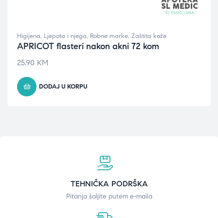
Higijena
,
Ljepota i njega
,
Robne marke
,
Zaštita kože
APRICOT flasteri nakon akni 72 kom
25.90
KM
DODAJ U KORPU
TEHNIČKA PODRŠKA
Pitanja šaljite putem e-maila