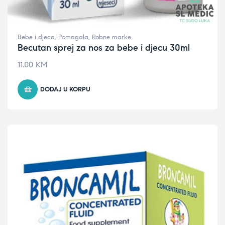
Bebe i djeca
,
Pomagala
,
Robne marke
Becutan sprej za nos za bebe i djecu 30ml
11.00
KM
DODAJ U KORPU