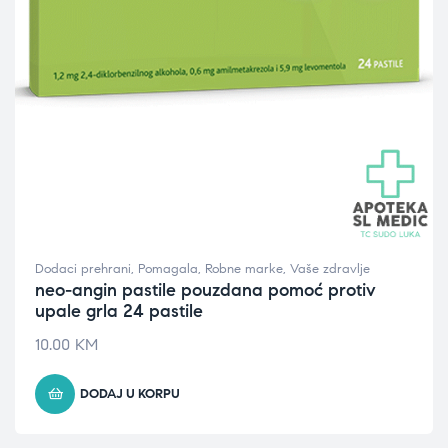
Dodaci prehrani
,
Pomagala
,
Robne marke
,
Vaše zdravlje
neo-angin pastile pouzdana pomoć protiv
upale grla 24 pastile
10.00
KM
DODAJ U KORPU