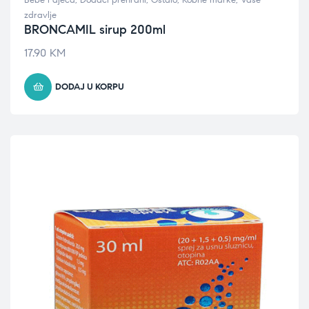
Bebe i djeca
,
Dodaci prehrani
,
Ostalo
,
Robne marke
,
Vaše
zdravlje
BRONCAMIL sirup 200ml
17.90
KM
DODAJ U KORPU