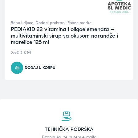
Bebe i djeca
,
Dodaci prehrani
,
Robne marke
PEDIAKID 22 vitamina i oligoelemenata –
multivitaminski sirup sa okusom narandže i
marelice 125 ml
25.00
KM
DODAJ U KORPU
TEHNIČKA PODRŠKA
Pitanja šaljite putem e-maila