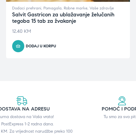
Dodaci prehrani
,
Pomagala
,
Robne marke
,
Vaše zdravlje
Salvit Gastricon za ublažavanje želučanih
tegoba 15 tab za žvakanje
12.40
KM
DODAJ U KORPU
DOSTAVA NA ADRESU
POMOĆ I POD
gurna dostava na Vaša vrata!
Tu smo za sva pit
 PostExpress 1-2 radna dana.
0 KM. Za vrijednost narudžbe preko 100