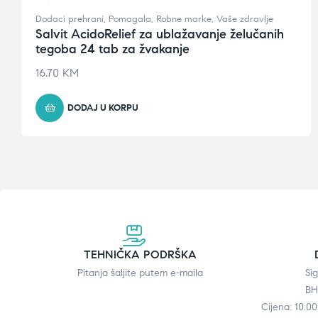
Dodaci prehrani
,
Pomagala
,
Robne marke
,
Vaše zdravlje
Salvit AcidoRelief za ublažavanje želučanih
tegoba 24 tab za žvakanje
16.70
KM
DODAJ U KORPU
TEHNIČKA PODRŠKA
Pitanja šaljite putem e-maila
Si
BH
Cijena: 10.0