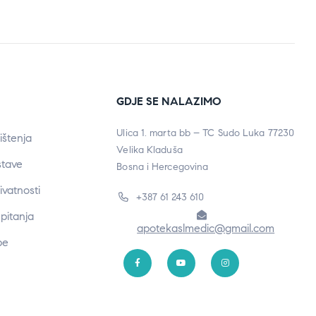
GDJE SE NALAZIMO
Ulica 1. marta bb – TC Sudo Luka 77230
ištenja
Velika Kladuša
stave
Bosna i Hercegovina
rivatnosti
+387 61 243 610
pitanja
apotekaslmedic@gmail.com
be