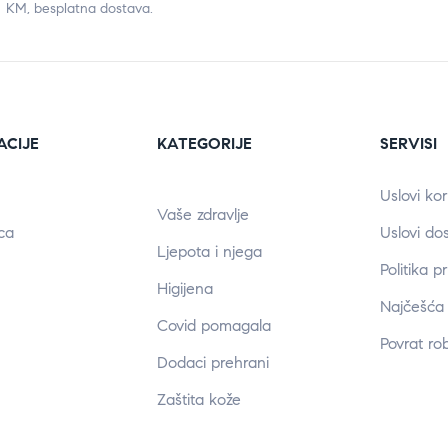
KM, besplatna dostava.
ACIJE
KATEGORIJE
SERVISI
Uslovi kor
Vaše zdravlje
ca
Uslovi do
Ljepota i njega
Politika p
Higijena
Najčešća 
Covid pomagala
Povrat ro
Dodaci prehrani
Zaštita kože