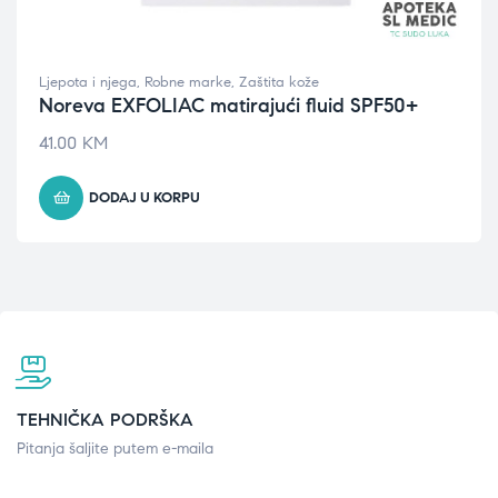
Ljepota i njega
,
Robne marke
,
Zaštita kože
Noreva EXFOLIAC matirajući fluid SPF50+
41.00
KM
DODAJ U KORPU
TEHNIČKA PODRŠKA
Pitanja šaljite putem e-maila