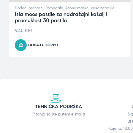
Dodaci prehrani
,
Pomagala
,
Robne marke
,
Vaše zdravlje
Isla moos pastile za nadražajni kašalj i
promuklost 30 pastila
9.40
KM
DODAJ U KORPU
TEHNIČKA PODRŠKA
Pitanja šaljite putem e-maila
Si
BH
Cijena: 10.0