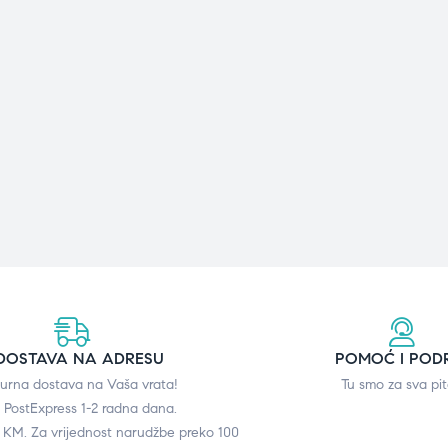
DOSTAVA NA ADRESU
POMOĆ I POD
gurna dostava na Vaša vrata!
Tu smo za sva pit
 PostExpress 1-2 radna dana.
0 KM. Za vrijednost narudžbe preko 100