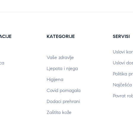
ACIJE
KATEGORIJE
SERVISI
Uslovi kor
Vaše zdravlje
ca
Uslovi do
Ljepota i njega
Politika p
Higijena
Najčešća 
Covid pomagala
Povrat ro
Dodaci prehrani
Zaštita kože