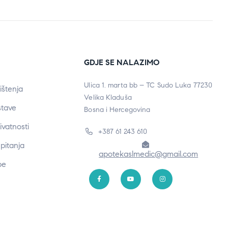
GDJE SE NALAZIMO
Ulica 1. marta bb – TC Sudo Luka 77230
ištenja
Velika Kladuša
stave
Bosna i Hercegovina
rivatnosti
+387 61 243 610
pitanja
apotekaslmedic@gmail.com
be