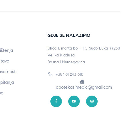
GDJE SE NALAZIMO
Ulica 1. marta bb – TC Sudo Luka 77230
ištenja
Velika Kladuša
stave
Bosna i Hercegovina
rivatnosti
+387 61 243 610
pitanja
apotekaslmedic@gmail.com
be