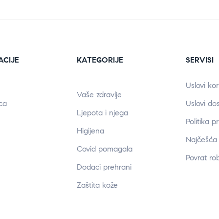
ACIJE
KATEGORIJE
SERVISI
Uslovi kor
Vaše zdravlje
ca
Uslovi do
Ljepota i njega
Politika p
Higijena
Najčešća 
Covid pomagala
Povrat ro
Dodaci prehrani
Zaštita kože