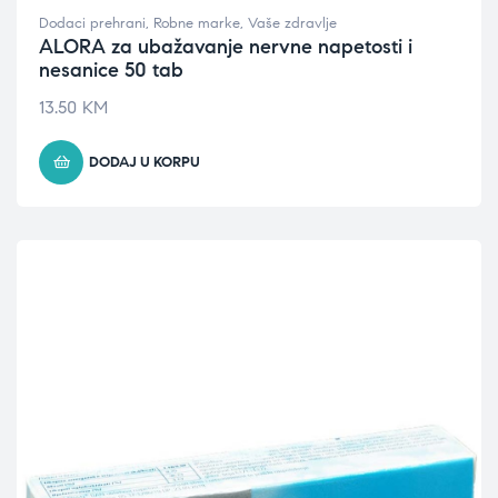
Dodaci prehrani
,
Robne marke
,
Vaše zdravlje
ALORA za ubažavanje nervne napetosti i
nesanice 50 tab
13.50
KM
DODAJ U KORPU