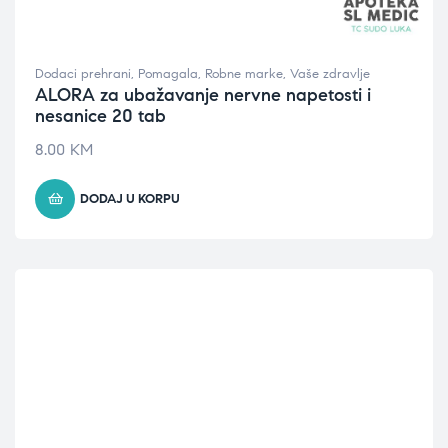
Dodaci prehrani
,
Pomagala
,
Robne marke
,
Vaše zdravlje
ALORA za ubažavanje nervne napetosti i
nesanice 20 tab
8.00
KM
DODAJ U KORPU