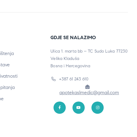
GDJE SE NALAZIMO
Ulica 1. marta bb – TC Sudo Luka 77230
ištenja
Velika Kladuša
stave
Bosna i Hercegovina
rivatnosti
+387 61 243 610
pitanja
apotekaslmedic@gmail.com
be