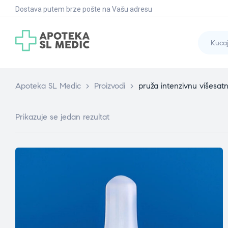
Dostava putem brze pošte na Vašu adresu
Apoteka SL Medic
>
Proizvodi
>
pruža intenzivnu višesatn
Prikazuje se jedan rezultat