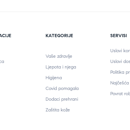
ACIJE
KATEGORIJE
SERVISI
Uslovi kor
Vaše zdravlje
ca
Uslovi do
Ljepota i njega
Politika p
Higijena
Najčešća 
Covid pomagala
Povrat ro
Dodaci prehrani
Zaštita kože