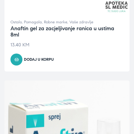
Ostalo
,
Pomagala
,
Robne marke
,
Vaše zdravlje
Anaftin gel za zacjeljivanje ranica u ustima
8ml
13.40
KM
DODAJ U KORPU