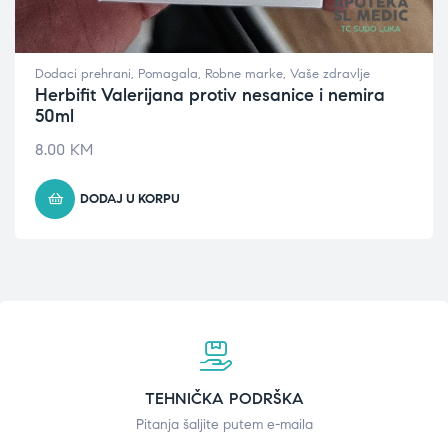
Dodaci prehrani
,
Pomagala
,
Robne marke
,
Vaše zdravlje
Herbifit Valerijana protiv nesanice i nemira
50ml
8.00
KM
DODAJ U KORPU
TEHNIČKA PODRŠKA
Pitanja šaljite putem e-maila