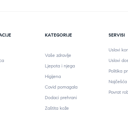
ACIJE
KATEGORIJE
SERVISI
Uslovi kor
Vaše zdravlje
ca
Uslovi do
Ljepota i njega
Politika p
Higijena
Najčešća 
Covid pomagala
Povrat ro
Dodaci prehrani
Zaštita kože