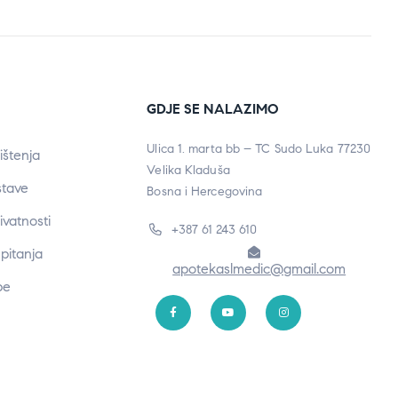
GDJE SE NALAZIMO
Ulica 1. marta bb – TC Sudo Luka 77230
ištenja
Velika Kladuša
stave
Bosna i Hercegovina
rivatnosti
+387 61 243 610
pitanja
apotekaslmedic@gmail.com
be