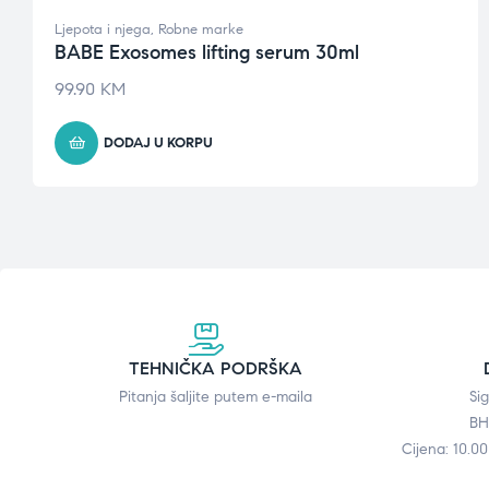
Ljepota i njega
,
Robne marke
BABE Exosomes lifting serum 30ml
99.90
KM
DODAJ U KORPU
TEHNIČKA PODRŠKA
Pitanja šaljite putem e-maila
Si
BH
Cijena: 10.0