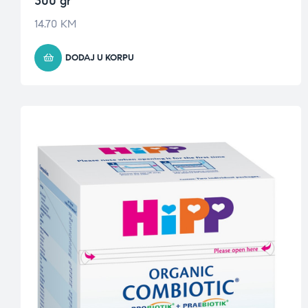
300 gr
14.70
KM
DODAJ U KORPU