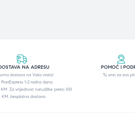
DOSTAVA NA ADRESU
POMOĆ I POD
gurna dostava na Vaša vrata!
Tu smo za sva pit
 PostExpress 1-2 radna dana.
0 KM. Za vrijednost narudžbe preko 100
KM, besplatna dostava.