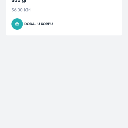
800 gr
36.00
KM
DODAJ U KORPU