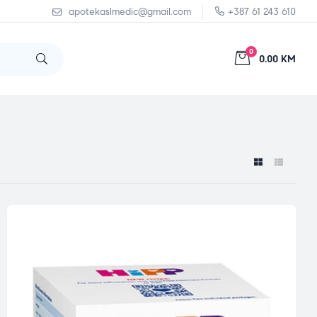
apotekaslmedic@gmail.com
+387 61 243 610
0
0.00 KM