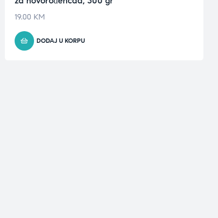
za novorođenčad, 300 gr
19.00
KM
DODAJ U KORPU