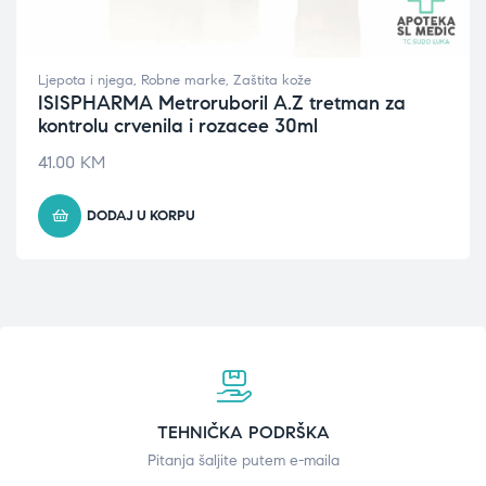
Ljepota i njega
,
Robne marke
,
Zaštita kože
ISISPHARMA Metroruboril A.Z tretman za
kontrolu crvenila i rozacee 30ml
41.00
KM
DODAJ U KORPU
TEHNIČKA PODRŠKA
Pitanja šaljite putem e-maila