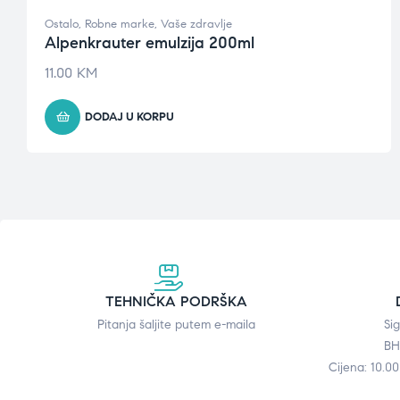
Ostalo
,
Robne marke
,
Vaše zdravlje
Alpenkrauter emulzija 200ml
11.00
KM
DODAJ U KORPU
TEHNIČKA PODRŠKA
Pitanja šaljite putem e-maila
Si
BH
Cijena: 10.0