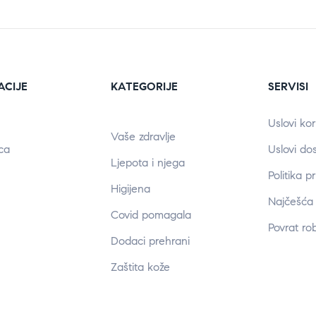
ACIJE
KATEGORIJE
SERVISI
Uslovi kor
Vaše zdravlje
ca
Uslovi do
Ljepota i njega
Politika p
Higijena
Najčešća 
Covid pomagala
Povrat ro
Dodaci prehrani
Zaštita kože