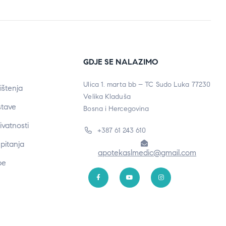
GDJE SE NALAZIMO
Ulica 1. marta bb – TC Sudo Luka 77230
ištenja
Velika Kladuša
stave
Bosna i Hercegovina
rivatnosti
+387 61 243 610
pitanja
apotekaslmedic@gmail.com
be