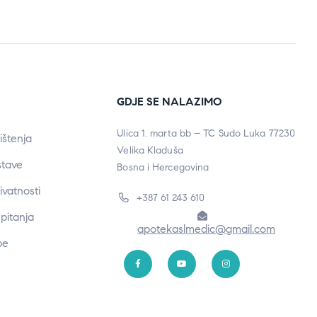
GDJE SE NALAZIMO
Ulica 1. marta bb – TC Sudo Luka 77230
ištenja
Velika Kladuša
stave
Bosna i Hercegovina
rivatnosti
+387 61 243 610
pitanja
apotekaslmedic@gmail.com
be