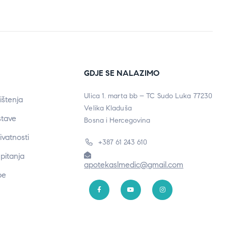
GDJE SE NALAZIMO
Ulica 1. marta bb – TC Sudo Luka 77230
ištenja
Velika Kladuša
stave
Bosna i Hercegovina
rivatnosti
+387 61 243 610
pitanja
apotekaslmedic@gmail.com
be