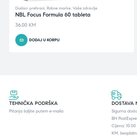
Dodaci prehrani
,
Robne marke
,
Vaše zdravlje
NBL Focus Formula 60 tableta
36.00
KM
DODAJ U KORPU
TEHNIČKA PODRŠKA
DOSTAVA 
Pitanja šaljite putem e-maila
Sigurna dost
BH PostExpre
Cijena: 10.0
KM, besplatn