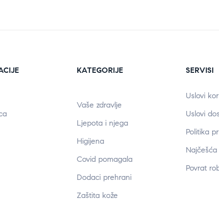
ACIJE
KATEGORIJE
SERVISI
Uslovi kor
Vaše zdravlje
ca
Uslovi do
Ljepota i njega
Politika p
Higijena
Najčešća 
Covid pomagala
Povrat ro
Dodaci prehrani
Zaštita kože