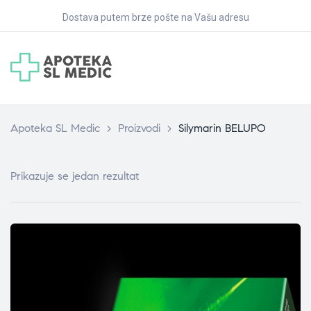
Dostava putem brze pošte na Vašu adresu
Apoteka SL Medic
>
Proizvodi
>
Silymarin BELUPO
Prikazuje se jedan rezultat