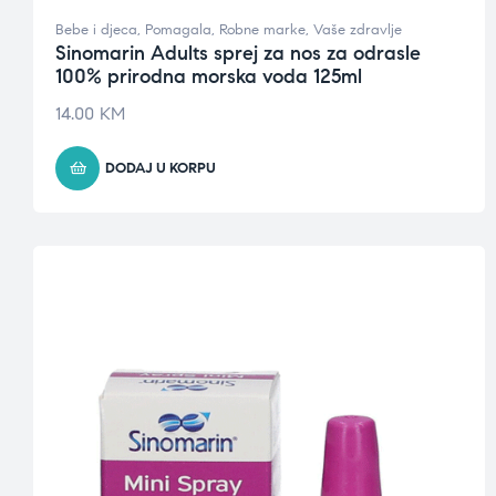
Bebe i djeca
,
Pomagala
,
Robne marke
,
Vaše zdravlje
Sinomarin Adults sprej za nos za odrasle
100% prirodna morska voda 125ml
14.00
KM
DODAJ U KORPU