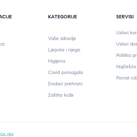
ACIJE
KATEGORIJE
SERVISI
Uslovi kor
Vaše zdravlje
ca
Uslovi do
Ljepota i njega
Politika p
Higijena
Najčešća 
Covid pomagala
Povrat ro
Dodaci prehrani
Zaštita kože
:
GAJBA