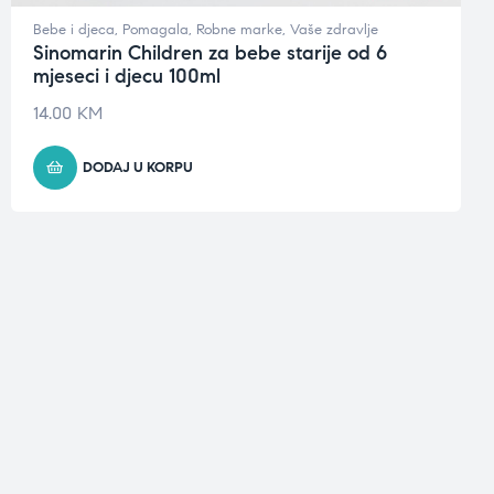
Bebe i djeca
,
Pomagala
,
Robne marke
,
Vaše zdravlje
Sinomarin Children za bebe starije od 6
mjeseci i djecu 100ml
14.00
KM
DODAJ U KORPU