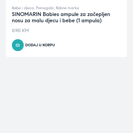
Bebe i djeca
,
Pomagala
,
Robne marke
SINOMARIN Babies ampule za začepljen
nosu za malu djecu i bebe (1 ampula)
0.90
KM
DODAJ U KORPU