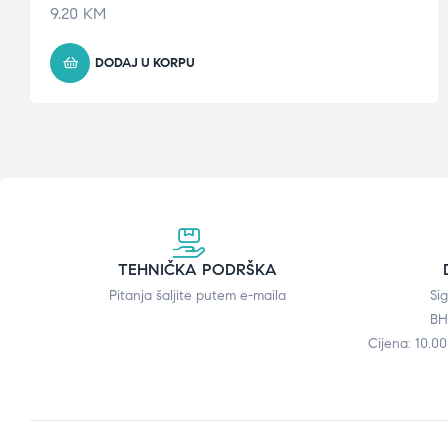
9.20
KM
DODAJ U KORPU
TEHNIČKA PODRŠKA
Pitanja šaljite putem e-maila
Si
BH
Cijena: 10.0