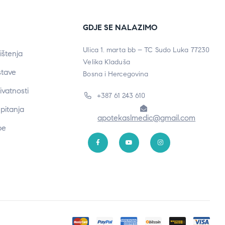
GDJE SE NALAZIMO
Ulica 1. marta bb – TC Sudo Luka 77230
ištenja
Velika Kladuša
stave
Bosna i Hercegovina
rivatnosti
+387 61 243 610
pitanja
apotekaslmedic@gmail.com
be