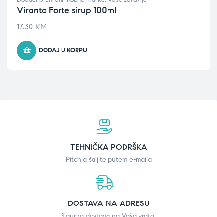
Dodaci prehrani
,
Robne marke
,
Vaše zdravlje
Viranto Forte sirup 100ml
17.30
KM
DODAJ U KORPU
TEHNIČKA PODRŠKA
Pitanja šaljite putem e-maila
DOSTAVA NA ADRESU
Sigurna dostava na Vaša vrata!