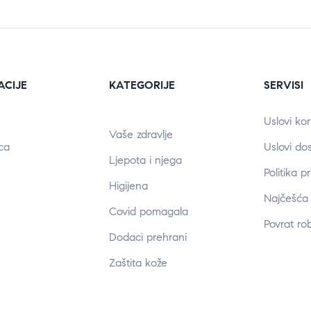
ACIJE
KATEGORIJE
SERVISI
Uslovi kor
Vaše zdravlje
ca
Uslovi do
Ljepota i njega
Politika p
Higijena
Najčešća 
Covid pomagala
Povrat ro
Dodaci prehrani
Zaštita kože