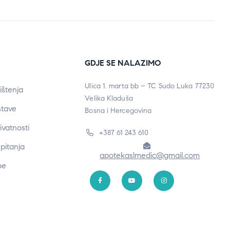
GDJE SE NALAZIMO
Ulica 1. marta bb – TC Sudo Luka 77230
ištenja
Velika Kladuša
stave
Bosna i Hercegovina
rivatnosti
+387 61 243 610
pitanja
apotekaslmedic@gmail.com
be