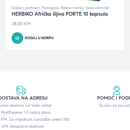
Dodaci prehrani
,
Pomagala
,
Robne marke
,
Vaše zdravlje
HERBIKO Afrička šljiva FORTE 10 kapsula
28.00
KM
DODAJ U KORPU
DOSTAVA NA ADRESU
POMOĆ I POD
gurna dostava na Vaša vrata!
Tu smo za sva pit
 PostExpress 1-2 radna dana.
0 KM. Za vrijednost narudžbe preko 100
KM, besplatna dostava.