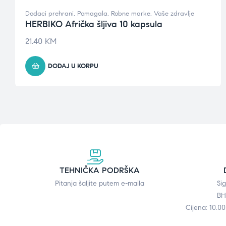
Dodaci prehrani
,
Pomagala
,
Robne marke
,
Vaše zdravlje
HERBIKO Afrička šljiva 10 kapsula
21.40
KM
DODAJ U KORPU
TEHNIČKA PODRŠKA
Pitanja šaljite putem e-maila
Si
BH
Cijena: 10.0