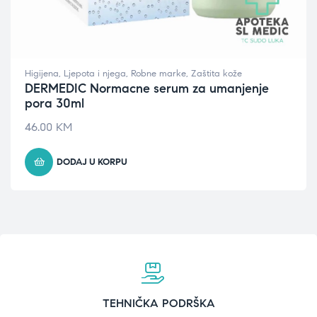
Higijena
,
Ljepota i njega
,
Robne marke
,
Zaštita kože
DERMEDIC Normacne serum za umanjenje
pora 30ml
46.00
KM
DODAJ U KORPU
TEHNIČKA PODRŠKA