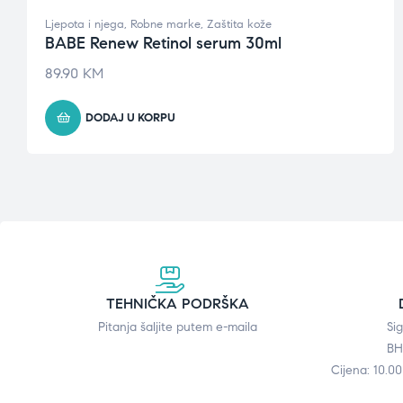
Ljepota i njega
,
Robne marke
,
Zaštita kože
BABE Renew Retinol serum 30ml
89.90
KM
DODAJ U KORPU
TEHNIČKA PODRŠKA
Pitanja šaljite putem e-maila
Si
BH
Cijena: 10.0