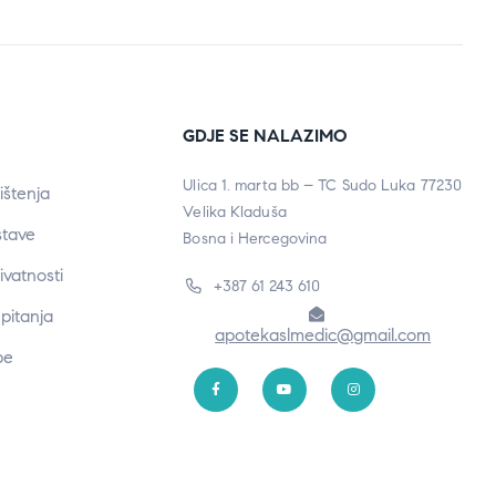
GDJE SE NALAZIMO
Ulica 1. marta bb – TC Sudo Luka 77230
ištenja
Velika Kladuša
stave
Bosna i Hercegovina
rivatnosti
+387 61 243 610
pitanja
apotekaslmedic@gmail.com
be