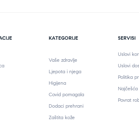
ACIJE
KATEGORIJE
SERVISI
Uslovi kor
Vaše zdravlje
ca
Uslovi do
Ljepota i njega
Politika p
Higijena
Najčešća 
Covid pomagala
Povrat ro
Dodaci prehrani
Zaštita kože